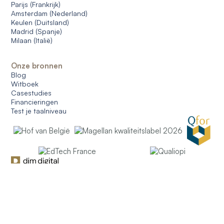
Parijs (Frankrijk)
Amsterdam (Nederland)
Keulen (Duitsland)
Madrid (Spanje)
Milaan (Italië)
Onze bronnen
Blog
Witboek
Casestudies
Financieringen
Test je taalniveau
© 2026 CERAN. Alle rechten voorbehouden.
Algemene gebruiksvoorwaarden
Algemene verkoopvoorwaarden
Gegevensbescherming
Cookies beheren
Dutch