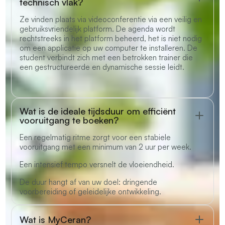
technisch vlak?
Ze vinden plaats via videoconferentie via een veilig en
gebruiksvriendelijk platform. De agenda wordt
rechtstreeks in het platform beheerd, het is niet nodig
om een applicatie op uw computer te installeren. De
student verbindt zich met een betrokken trainer die
een gestructureerde en dynamische sessie leidt.
Wat is de ideale tijdsduur om efficiënt
vooruitgang te boeken?
Een regelmatig ritme zorgt voor een stabiele
vooruitgang met een minimum van 2 uur per week.
Een intensief tempo versnelt de vloeiendheid.
De duur hangt af van uw doel: dringende
voorbereiding of geleidelijke ontwikkeling.
Wat is MyCeran?