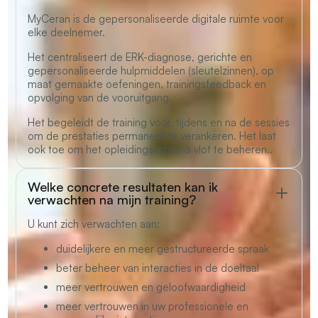
MyCeran is de gepersonaliseerde digitale ruimte voor
elke deelnemer.
Het centraliseert de ERK-diagnose, gerichte en
gepersonaliseerde hulpmiddelen (sleutelzinnen), op
maat gemaakte oefeningen, trainingsfeedback en
opvolging van de vooruitgang.
Het begeleidt de training voor, tijdens en na de sessies
om de prestaties permanent te verankeren. Het laat
ook toe om het opleidingsschema vlot te beheren..
Welke concrete resultaten kan ik
verwachten na mijn training?
U kunt zich verwachten aan:
duidelijkere en meer gestructureerde spraak
beter beheer van interacties in de doeltaal
meer vertrouwen en geloofwaardigheid
meer vertrouwen in uw professionele en