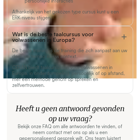
persoonlijke interacties
Afhankelijk van het gekozen type cursus kunt u een
ERK-niveau stijgen.
Wat is de beste taalcursus voor
volwassenen in Europa?
De beste training is de training die zich aanpast aan uw
doel, uw tempo en uw context.
CERAN biedt taalcursussen voor volwassenen in
Europa, in onderdompeling, persoonlijk of op afstand,
met een methode gericht op spreken en
zelfvertrouwen.
Heeft u geen antwoord gevonden
op uw vraag?
Bekijk onze FAQ om alle antwoorden te vinden, of
neem contact met ons op als u een
gepersonaliseerd gesprek wilt. Ons team luistert