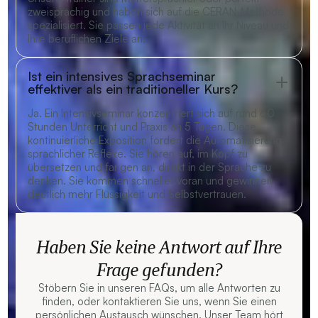
zweisprachig und haben sich auf die CERAN-Methode
spezialisiert. Sie passen jede Aktivität an Ihr Niveau und
Ihre beruflichen Ziele an.
Ist ein intensives Sprachseminar
effektiver als ein traditioneller Kurs?
Ja. Ein Intensivseminar konzentriert sich auf rund 60
Stunden Unterricht und Praxis an 5 Tagen. Diese
kontinuierliche Exposition fördert die Automatisierung
sprachlicher Reflexe. Sie hören auf, im Kopf zu
übersetzen und fangen an, direkt in der Sprache zu
denken. Sie kommen schneller voran und gewinnen
deutlich mehr Flüssigkeit und Selbstvertrauen.
Haben Sie keine Antwort auf Ihre
Frage gefunden?
Stöbern Sie in unseren FAQs, um alle Antworten zu
finden, oder kontaktieren Sie uns, wenn Sie einen
persönlichen Austausch wünschen. Unser Team hört