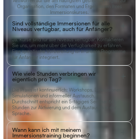
Antworten auf die am häufigsten gestellten Fragen zur
Organisation, den Formaten und Ergebnissen Ihres
Immersionskurses.
Sind vollständige Immersionen für alle
Niveaus verfügbar, auch für Anfänger?
Ja. Kurse sind für alle Niveaus verfügbar. Kontaktieren
Sie uns, um mehr über die Verfügbarkeit zu erfahren.
Eine spezifische Vorbereitung ist in unsere Programme
für Anfänger integriert.
Wie viele Stunden verbringen wir
eigentlich pro Tag?
Die Praxis ist kontinuierlich: Workshops, Diskussionen,
Simulationen und informeller Austausch. Im
Durchschnitt entspricht ein 5-tägiges Seminar 60
Stunden zur Aktivierung und dem Austausch in der
Sprache.
Wann kann ich mit meinem
Immersionstraining beginnen?