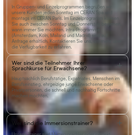
In Gruppen- und Einzelprogrammen begrüßen wir
unsere Kunden jeden Sonntag im CERAN Spa und
montags im CERAN Paris. Im Einzelprogramm können
Sie auch zwischen Sonntag und Donnerstag beginnen,
wann immer Sie möchten. Intra-Programme
(Amsterdam, Köln, Mailand und Madrid) sind auf
Anfrage erhältlich. Kontaktieren Sie uns, um mehr über
die Verfügbarkeit zu erfahren.
Wer sind die Teilnehmer Ihrer
Sprachkurse für Erwachsene?
Hauptsächlich Berufstätige, Expatriates, Menschen im
Berufseinstieg, ehrgeizige junge Erwachsene oder
Privatpersonen, die schnell und nachhaltig Fortschritte
machen möchten.
Wer sind die Immersionstrainer?
Unsere Trainer sind Muttersprachler oder perfekt