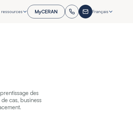
MyCERAN
 ressources
Français
pprentissage des
 de cas, business
cacement.