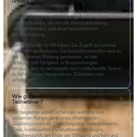
unsere Schulungen garantieren?
Ein effektives Programm basiert auf drei strukturierten
Hebeln: einer ersten Bewertung der Fähigkeiten, klaren
Geschäftszielen, die mit der Personalabteilung
definiert werden, und einer konsolidierten
Nachverfolgung.
Dank MyCeran for HR haben Sie Zugriff auf präzise
Fortschrittsindikatoren. Die Investitionsrendite wird an
der konkreten Wirkung gemessen, an der
tatsächlichen Fähigkeit, in Besprechungen
einzugreifen, zu verhandeln und multikulturelle Teams
zu leiten. Unser Versprechen: Zufrieden oder
reformiert!
Wie garantieren Sie die Zufriedenheit der
Teilnehmer?
Wir begleiten jeden Lernenden während des
gesamten Kurses dank eines strukturierten
Qualitätsprozesses: Einstufungstest, personalisierte
Ziele, kontinuierliche Evaluationen (zu Beginn,
zwischendurch, am Ende der Schulung und kalt) und