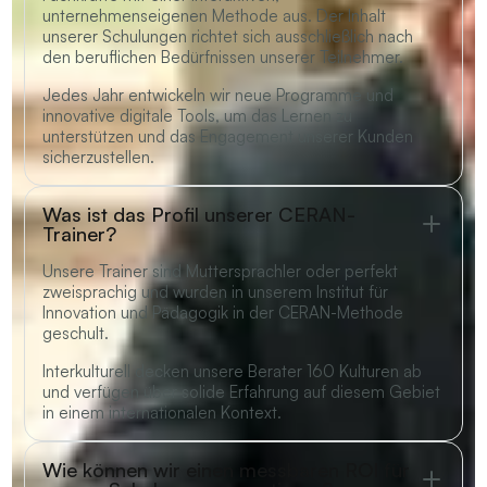
unternehmenseigenen Methode aus. Der Inhalt
unserer Schulungen richtet sich ausschließlich nach
den beruflichen Bedürfnissen unserer Teilnehmer.
Jedes Jahr entwickeln wir neue Programme und
innovative digitale Tools, um das Lernen zu
unterstützen und das Engagement unserer Kunden
sicherzustellen.
Was ist das Profil unserer CERAN-
Trainer?
Unsere Trainer sind Muttersprachler oder perfekt
zweisprachig und wurden in unserem Institut für
Innovation und Pädagogik in der CERAN-Methode
geschult.
Interkulturell decken unsere Berater 160 Kulturen ab
und verfügen über solide Erfahrung auf diesem Gebiet
in einem internationalen Kontext.
Wie können wir einen messbaren ROI für