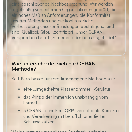
eine abschließende Nachbesprechung. Wir werden
regelmäßig von externen Organisationen geprüft, die
ein hohes Maß an Anforderungen, die Konformität
unserer Methoden und die kontinuierliche
Verbesserung unserer Schulungen bestätigen... und
sind Qualiopi, Qfor,...zertifiziert. Unser CERAN-
Versprechen lautet „zufrieden oder neu ausgebildet“.
Wie unterscheidet sich die CERAN-
Methode?
Seit 1975 basiert unsere firmeneigene Methode auf:
eine „umgedrehte Klassenzimmer“ -Struktur
das Prinzip der Immersion unabhängig vom
Format
3 CERAN-Techniken: QRI®, verbotonale Korrektur
und Verankerung mit beruflich orientierten
Schlüsselsätzen