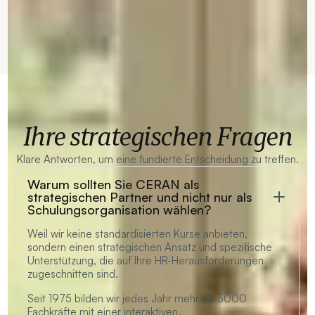
Ihre strategischen Fragen
Klare Antworten, um eine fundierte Entscheidung zu treffen.
Warum sollten Sie CERAN als
strategischen Partner und nicht nur als
Schulungsorganisation wählen?
Weil wir keine standardisierten Kurse anbieten,
sondern einen strategischen Ansatz und spezifische
Unterstützung, die auf Ihre HR-Herausforderungen
zugeschnitten sind.
Seit 1975 bilden wir jedes Jahr mehr als 5000
Fachkräfte mit einer interaktiven,