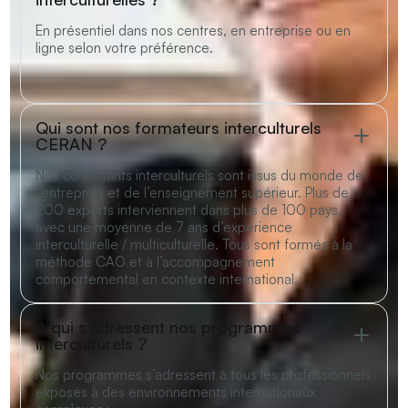
En présentiel dans nos centres, en entreprise ou en
ligne selon votre préférence.
Qui sont nos formateurs interculturels
CERAN ?
Nos consultants interculturels sont issus du monde de
l’entreprise et de l’enseignement supérieur. Plus de
200 experts interviennent dans plus de 100 pays,
avec une moyenne de 7 ans d’expérience
interculturelle / multiculturelle. Tous sont formés à la
méthode CAO et à l’accompagnement
comportemental en contexte international.
À qui s’adressent nos programmes
interculturels ?
Nos programmes s’adressent à tous les professionnels
exposés à des environnements internationaux