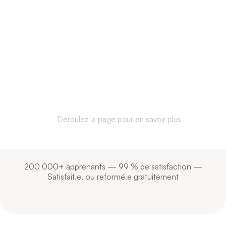
Communicate better.
Understanding each
other. Anywhere in
the world
Déroulez la page pour en savoir plus
200 000+ apprenants — 99 % de satisfaction —
Satisfait.e, ou reformé.e gratuitement