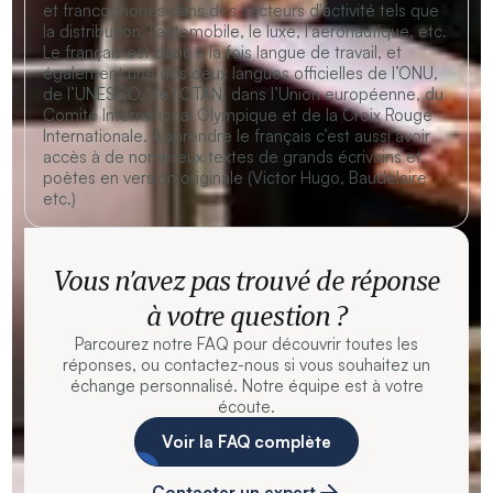
et francophones dans des secteurs d'activité tels que
la distribution, l'automobile, le luxe, l'aéronautique, etc.
Le français est donc à la fois langue de travail, et
également une des deux langues officielles de l’ONU,
de l’UNESCO, de l’OTAN, dans l’Union européenne, du
Comité International Olympique et de la Croix Rouge
Internationale. Apprendre le français c’est aussi avoir
accès à de nombreux textes de grands écrivains et
poètes en version originale (Victor Hugo, Baudelaire
etc.)
Vous n’avez pas trouvé de réponse
à votre question ?
Parcourez notre FAQ pour découvrir toutes les
réponses, ou contactez-nous si vous souhaitez un
échange personnalisé. Notre équipe est à votre
écoute.
Voir la FAQ complète
Contacter un expert