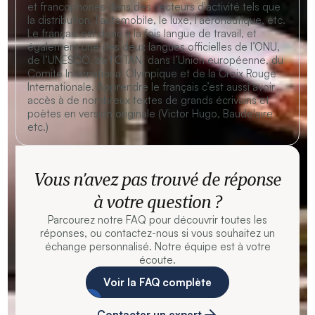
et francophones dans des secteurs d'activité tels que
la distribution, l'automobile, le luxe, l'aéronautique, etc.
Le français est donc à la fois langue de travail, et
également une des deux langues officielles de l’ONU,
de l’UNESCO, de l’OTAN, dans l’Union européenne, du
Comité International Olympique et de la Croix Rouge
Internationale. Apprendre le français c’est aussi avoir
accès à de nombreux textes de grands écrivains et
poètes en version originale (Victor Hugo, Baudelaire
etc.)
Vous n’avez pas trouvé de réponse
à votre question ?
Parcourez notre FAQ pour découvrir toutes les
réponses, ou contactez-nous si vous souhaitez un
échange personnalisé. Notre équipe est à votre
écoute.
Voir la FAQ complète
Contacter un expert