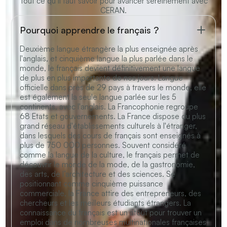
Tout ce qu’il faut savoir pour avancer sereinement avec
CERAN.
Pourquoi apprendre le français ?
Deuxième langue étrangère la plus enseignée après
l'anglais, et cinquième langue la plus parlée dans le
monde, le français devient définitivement une langue
de plus en plus importante de nos jours. Langue
officielle dans près de 29 pays à travers le monde, elle
est également la seule langue parlée sur les 5
continents, avec l'anglais. La Francophonie regroupe
68 Etats et gouvernements. La France dispose du plus
grand réseau d'établissements culturels à l'étranger,
dans lesquels des cours de français sont enseignés à
plus de 750 000 personnes. Souvent considéré
comme la langue de la culture, le français permet de
découvrir le monde de la mode, de la gastronomie,
des arts, de l’architecture et des sciences. Se
positionnant comme cinquième puissance
commerciale, la France attire des entrepreneurs, des
chercheurs et les meilleurs étudiants étrangers. La
connaissance du français est un atout pour trouver un
emploi dans de nombreuses multinationales françaises