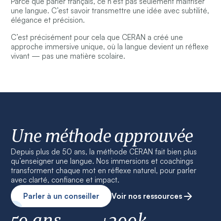
Parce que parler français, ce n’est pas seulement maîtriser
une langue. C’est savoir transmettre une idée avec subtilité,
élégance et précision.
C’est précisément pour cela que CERAN a créé une
approche immersive unique, où la langue devient un réflexe
vivant — pas une matière scolaire.
Une méthode approuvée
Depuis plus de 50 ans, la méthode CERAN fait bien plus
qu’enseigner une langue. Nos immersions et coachings
transforment chaque mot en réflexe naturel, pour parler
avec clarté, confiance et impact.
Parler à un conseiller
Voir nos ressources
50 ans
+200k