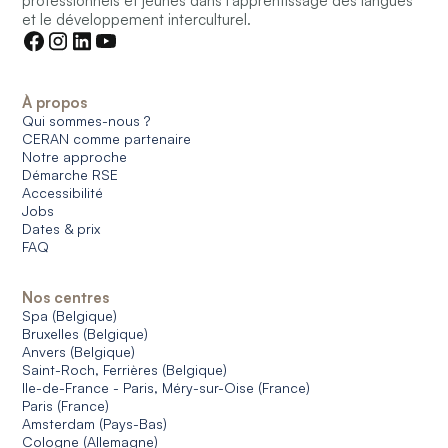
professionnels et jeunes dans l’apprentissage des langues
et le développement interculturel.
À propos
Qui sommes-nous ?
CERAN comme partenaire
Notre approche
Démarche RSE
Accessibilité
Jobs
Dates & prix
FAQ
Nos centres
Spa (Belgique)
Bruxelles (Belgique)
Anvers (Belgique)
Saint-Roch, Ferrières (Belgique)
Ile-de-France - Paris, Méry-sur-Oise (France)
Paris (France)
Amsterdam (Pays-Bas)
Cologne (Allemagne)