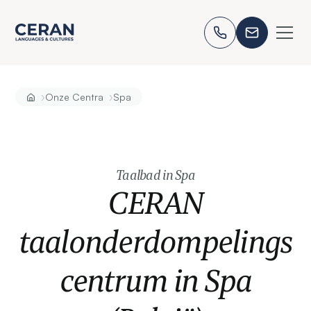
›
›
Onze Centra
Spa
Taalbad in Spa
CERAN
taalonderdompelings
centrum in Spa