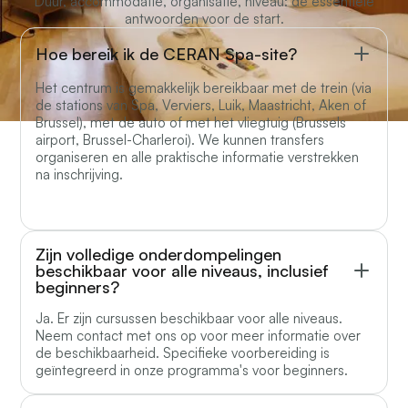
Duur, accommodatie, organisatie, niveau: de essentiële
antwoorden voor de start.
Hoe bereik ik de CERAN Spa-site?
Het centrum is gemakkelijk bereikbaar met de trein (via
de stations van Spa, Verviers, Luik, Maastricht, Aken of
Brussel), met de auto of met het vliegtuig (Brussels
airport, Brussel-Charleroi). We kunnen transfers
organiseren en alle praktische informatie verstrekken
na inschrijving.
Zijn volledige onderdompelingen
beschikbaar voor alle niveaus, inclusief
beginners?
Ja. Er zijn cursussen beschikbaar voor alle niveaus.
Neem contact met ons op voor meer informatie over
de beschikbaarheid. Specifieke voorbereiding is
geïntegreerd in onze programma's voor beginners.