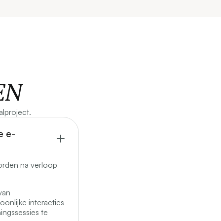
EN
lproject.
e e-
worden na verloop
van
onlijke interacties
ningssessies te