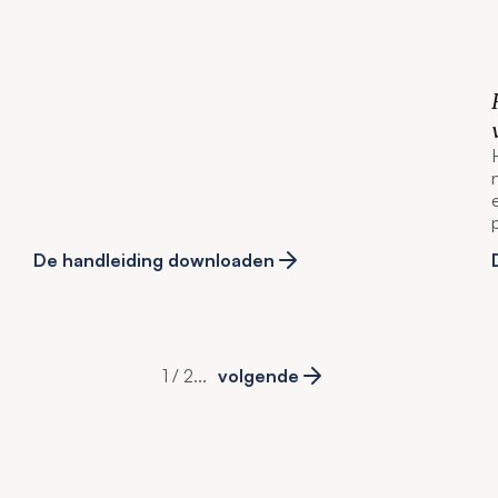
De handleiding downloaden
1 / 2
...
volgende