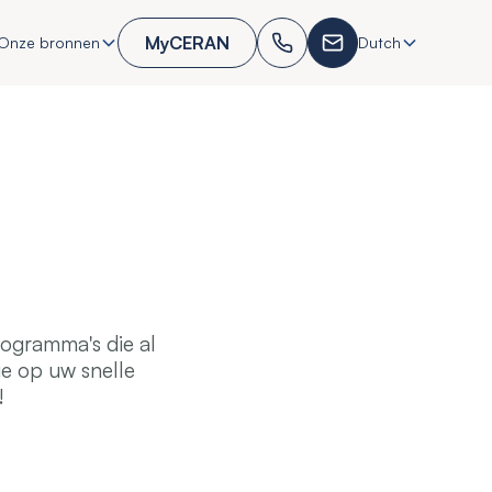
MyCERAN
Onze bronnen
Dutch
rogramma's die al
e op uw snelle
!