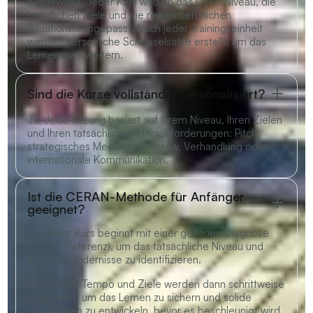
ausgewählt. Jeder Kurs wird an das CEFR-Niveau, die
beruflichen Ziele und die realen beruflichen
Situationen angepasst. Nach jeder Trainingseinheit
werden persönliche Schlüsselsätze erstellt, um das
Lernen zu erweitern.
Sind die Kurse vollständig personalisiert?
Ja. Jede Sitzung basiert auf Ihrem Niveau, Ihren Zielen
und Ihren tatsächlichen Herausforderungen: Pitch,
strategisches Meeting, Interview, Verhandlung oder
internationale Kommunikation.
Ist die CERAN-Methode für Anfänger
geeignet?
Ja. Jeder Kurs beginnt mit einer genauen Diagnose
(CECRL-Referenz), um das tatsächliche Niveau und
etwaige Hindernisse zu identifizieren.
Aktivitäten, Tempo und Ziele werden dann schrittweise
angepasst, um das Lernen zu sichern und solide
Grundlagen zu entwickeln, bevor es beschleunigt wird.