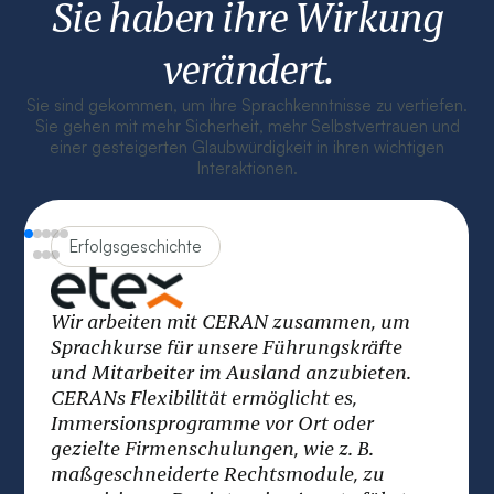
Sie haben ihre Wirkung
verändert.
Sie sind gekommen, um ihre Sprachkenntnisse zu vertiefen.
Sie gehen mit mehr Sicherheit, mehr Selbstvertrauen und
einer gesteigerten Glaubwürdigkeit in ihren wichtigen
Interaktionen.
Erfolgsgeschichte
Mit CERAN haben wir interkulturelles
Training für unsere internationalen Teams
eingeführt. Der pädagogische Ansatz hilft
dabei, Inhalt, Animation und Bewertung an
die lokalen kulturellen Gegebenheiten
anzupassen. Diese Zusammenarbeit
verstärkt die Effektivität unserer
internationalen Schulungen, indem globale
Standards und Fachspezifika mit