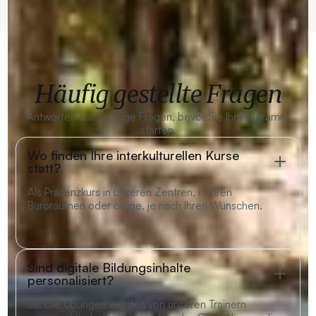
Häufig gestellte Fragen
Antworten auf wichtige Fragen, bevor Sie Ihr Programm
starten.
Wo finden Ihre interkulturellen Kurse
statt?
Als Präsenzkurs in unseren Zentren, in Ihren
Büroräumen oder online, je nach Ihren Wünschen.
Sind digitale Bildungsinhalte
personalisiert?
Ja. Die Übungen werden von unseren Trainern