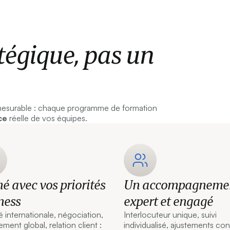
tégique, pas un
mesurable : chaque programme de formation
ce
réelle de vos équipes.
né avec vos priorités
Un accompagneme
ness
expert et engagé
é internationale, négociation,
Interlocuteur unique, suivi
ent global, relation client :
individualisé, ajustements con