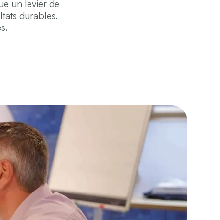
ue un levier de
tats durables.
s.