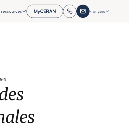
MyCERAN
 ressources
Français
ues
 des
nales