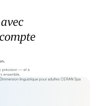
 avec
a compte
on.
 précision — et à
rs ensemble.