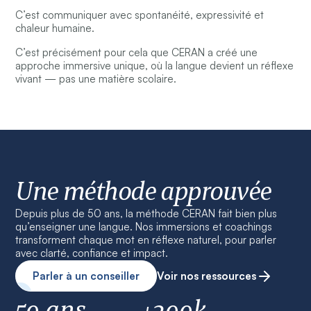
C’est communiquer avec spontanéité, expressivité et
chaleur humaine.
C’est précisément pour cela que CERAN a créé une
approche immersive unique, où la langue devient un réflexe
vivant — pas une matière scolaire.
Une méthode approuvée
Depuis plus de 50 ans, la méthode CERAN fait bien plus
qu’enseigner une langue. Nos immersions et coachings
transforment chaque mot en réflexe naturel, pour parler
avec clarté, confiance et impact.
Parler à un conseiller
Voir nos ressources
50 ans
+200k