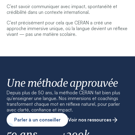
C’est savoir communiquer avec impact, spontanéité et
crédibilité dans un contexte international.
C’est précisément pour cela que CERAN a créé une
approche immersive unique, où la langue devient un réflexe
vivant — pas une matière scolaire.
Une méthode approuvée
Depuis plus de 50 ans, la méthode CERAN fait bien plus
qu’enseigner une langue. Nos immersions et coachings
transforment chaque mot en réflexe naturel, pour parler
avec clarté, confiance et impact.
Parler à un conseiller
Voir nos ressources
50 ans
+200k