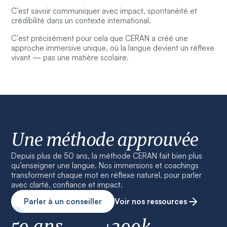
C’est savoir communiquer avec impact, spontanéité et
crédibilité dans un contexte international.
C’est précisément pour cela que CERAN a créé une
approche immersive unique, où la langue devient un réflexe
vivant — pas une matière scolaire.
Une méthode approuvée
Depuis plus de 50 ans, la méthode CERAN fait bien plus
qu’enseigner une langue. Nos immersions et coachings
transforment chaque mot en réflexe naturel, pour parler
avec clarté, confiance et impact.
Parler à un conseiller
Voir nos ressources
50 ans
+200k