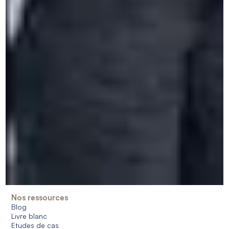
Notre approche
Démarche RSE
Accessibilité
Jobs
Dates & prix
FAQ
Nos centres
Spa (Belgique)
Bruxelles (Belgique)
Anvers (Belgique)
Saint-Roch, Ferrières (Belgique)
Ile-de-France - Paris, Méry-sur-Oise (France)
Paris (France)
Amsterdam (Pays-Bas)
Cologne (Allemagne)
Madrid (Espagne)
Milan (Italie)
Nos ressources
Blog
Livre blanc
Etudes de cas