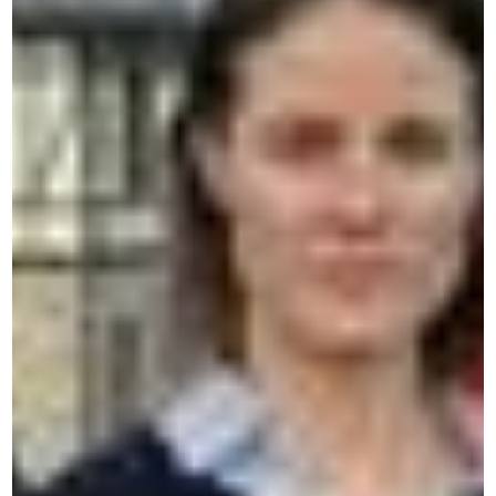
CERAN – Centres de langues et
formations immersives
Notre méthode unique, immersive et personnalisée
garantit une progression rapide et durable.
Contactez-nous par WhatsApp
Une réponse rapide, simple et directe.
Contactez-nous par téléphone
Échangez avec notre équipe de Belgique.
Contactez-nous par formulaire
Décrivez votre besoin, nous vous répondons.