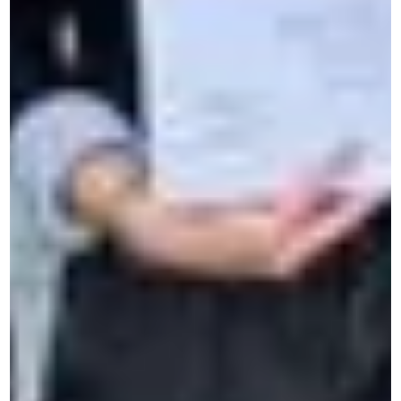
Developpement personel
Cours de langues en ligne
Apprenez l'anglais en immersion en France
Cours de néerlandais à Bruxelles
Cours pour étudiants et ado
Cours d'anglais en ligne avec prof particulier : les
solutions
Stage de langues en Belgique
Stage de néerlandais pour ado
Depuis 50 ans, CERAN accompagne particuliers,
professionnels et jeunes dans l’apprentissage des langues
et le développement interculturel.
À propos
Qui sommes-nous ?
CERAN comme partenaire