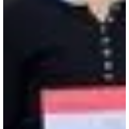
Vous cherchez votre espace
MyCeran ?
Accédez à votre espace personnel afin de
prolonger votre apprentissage et renforcer vos
compétences.
Solutions entreprises
Cours d'anglais intensifs à Paris
Formations intensives pour apprendre le néerlandais
Former vos équipes à la communication interculturelle
Performance professionnelle
Cours de néerlandais en immersion
Cours de néerlandais en ligne
Cours d'anglais intensifs pour tous les niveaux