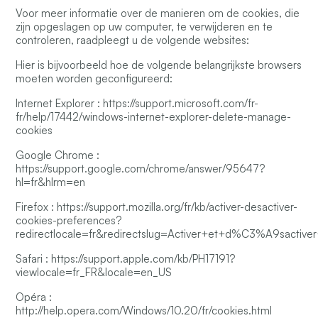
Voor meer informatie over de manieren om de cookies, die
zijn opgeslagen op uw computer, te verwijderen en te
controleren, raadpleegt u de volgende websites:
Hier is bijvoorbeeld hoe de volgende belangrijkste browsers
moeten worden geconfigureerd:
Internet Explorer :
https://support.microsoft.com/fr-
fr/help/17442/windows-internet-explorer-delete-manage-
cookies
Google Chrome :
https://support.google.com/chrome/answer/95647?
hl=fr&hlrm=en
Firefox :
https://support.mozilla.org/fr/kb/activer-desactiver-
cookies-preferences?
redirectlocale=fr&redirectslug=Activer+et+d%C3%A9sactiver
Safari :
https://support.apple.com/kb/PH17191?
viewlocale=fr_FR&locale=en_US
Opéra :
http://help.opera.com/Windows/10.20/fr/cookies.html