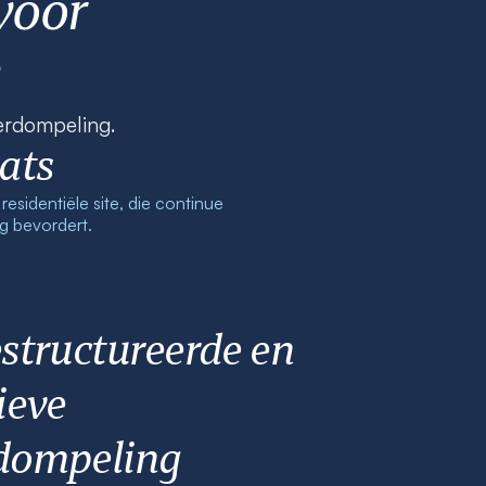
voor
derdompeling.
ats
residentiële site, die continue
 bevordert.
structureerde en
ieve
dompeling