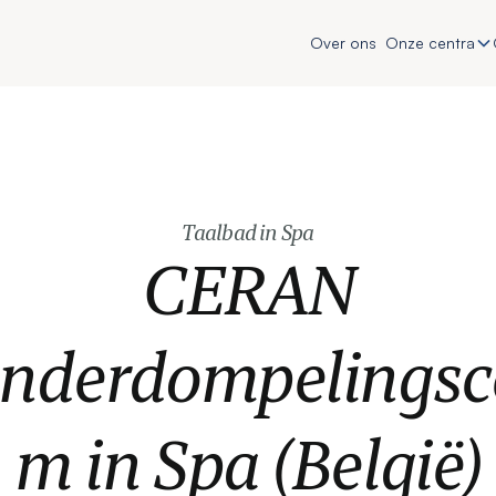
Over ons
Onze centra
Taalbad in Spa
CERAN
onderdompelingsc
m in Spa (België)