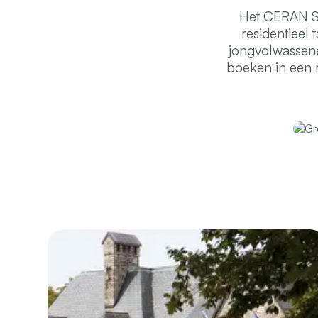
Het CERAN Sp
residentieel
jongvolwassene
boeken in een r