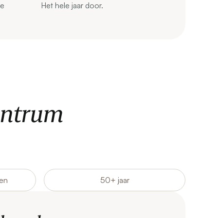
de
Het hele jaar door.
centrum
nen
50+ jaar