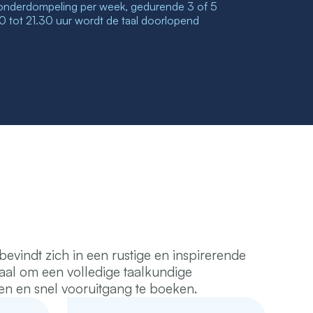
londerdompeling per week, gedurende 3 of 5
0 tot 21.30 uur wordt de taal doorlopend
indt zich in een rustige en inspirerende
eaal om een volledige taalkundige
n en snel vooruitgang te boeken.