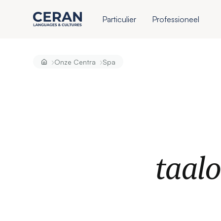
Particulier
Professioneel
›
›
Onze Centra
Spa
taal