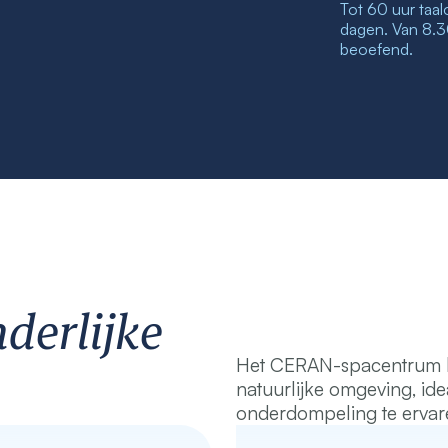
Tot 60 uur taa
dagen. Van 8.3
beoefend.
nderlijke
Het CERAN-spacentrum bev
natuurlijke omgeving, id
onderdompeling te ervare