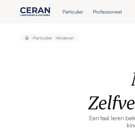
Particulier
Professioneel
›
›
Particulier
Kinderen
Zelfv
Een taal leren be
kin