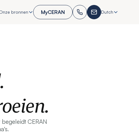
MyCERAN
Onze bronnen
Dutch
.
oeien.
ar begeleidt CERAN
a's.