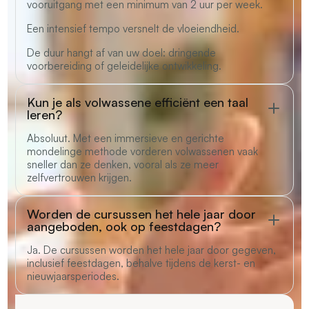
vooruitgang met een minimum van 2 uur per week.
Een intensief tempo versnelt de vloeiendheid.
De duur hangt af van uw doel: dringende
voorbereiding of geleidelijke ontwikkeling.
Kun je als volwassene efficiënt een taal
leren?
Absoluut. Met een immersieve en gerichte
mondelinge methode vorderen volwassenen vaak
sneller dan ze denken, vooral als ze meer
zelfvertrouwen krijgen.
Worden de cursussen het hele jaar door
aangeboden, ook op feestdagen?
Ja. De cursussen worden het hele jaar door gegeven,
inclusief feestdagen, behalve tijdens de kerst- en
nieuwjaarsperiodes.