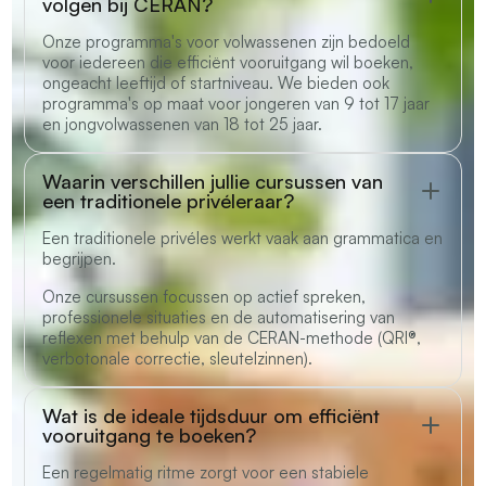
volgen bij CERAN?
Onze programma's voor volwassenen zijn bedoeld
voor iedereen die efficiënt vooruitgang wil boeken,
ongeacht leeftijd of startniveau. We bieden ook
programma's op maat voor jongeren van 9 tot 17 jaar
en jongvolwassenen van 18 tot 25 jaar.
Waarin verschillen jullie cursussen van
een traditionele privéleraar?
Een traditionele privéles werkt vaak aan grammatica en
begrijpen.
Onze cursussen focussen op actief spreken,
professionele situaties en de automatisering van
reflexen met behulp van de CERAN-methode (QRI®,
verbotonale correctie, sleutelzinnen).
Wat is de ideale tijdsduur om efficiënt
vooruitgang te boeken?
Een regelmatig ritme zorgt voor een stabiele