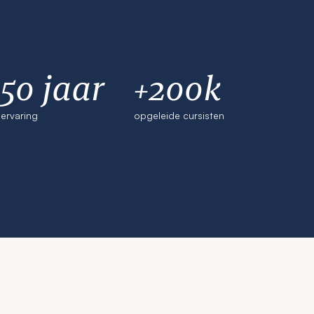
50 jaar
+200k
ervaring
opgeleide cursisten