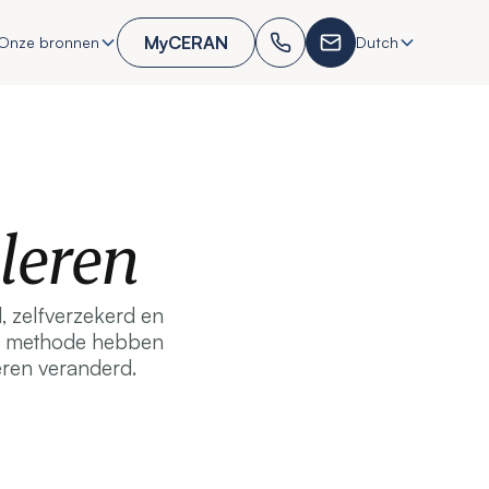
MyCERAN
Onze bronnen
Dutch
leren
, zelfverzekerd en
eve methode hebben
ren veranderd.