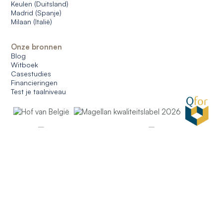
Keulen (Duitsland)
Madrid (Spanje)
Milaan (Italië)
Onze bronnen
Blog
Witboek
Casestudies
Financieringen
Test je taalniveau
© 2026 CERAN. Alle rechten voorbehouden.
Algemene gebruiksvoorwaarden
Algemene verkoopvoorwaarden
Gegevensbescherming
Cookies beheren
Dutch