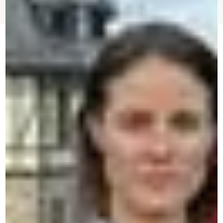
CERAN — Talencentra en
immersieve cursussen
Onze unieke, immersieve en gepersonaliseerde
methode garandeert snelle en duurzame
vooruitgang.
Neem contact met ons op via WhatsApp
Een snelle, eenvoudige en directe reactie.
Neem telefonisch contact met ons op