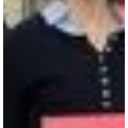
Praat met ons team in België.
Neem contact met ons op via het
formulier
Beschrijf uw behoeften en we nemen contact met u
op.
Bent u op zoek naar uw MyCeran-
ruimte?
Krijg toegang tot uw persoonlijke ruimte om uw
leerproces uit te breiden en uw vaardigheden te
versterken.