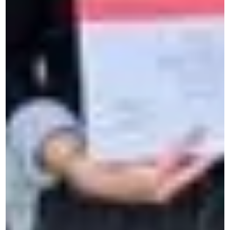
Oplossingen voor bedrijven
Taalcursussen in Brussels
Zakelijke taalcursussen
Interculturele communicatie & training
Professionele prestaties
1 week intensieve taalcursussen
Online cursus zakelijk Engels
Online taalcursussen op maat
Persoonlijke ontwikkeling
Online taaltest Gratis
Leer Frans door onderdompeling in Frankrijk
Taallessen in persoon
Cursussen voor studenten
Online taalcursussen voor studenten
Taalkampen in België
Taalkampen Frans Zomervakanties
CERAN begeleidt al 50 jaar individuen, professionals en