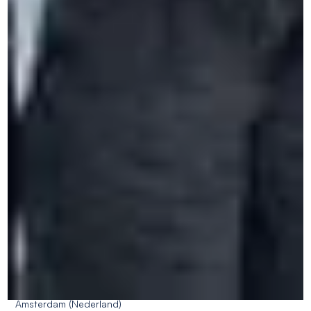
jongeren bij het leren van talen en interculturele
ontwikkeling.
Over
Wie zijn wij?
CERAN als partner
Onze aanpak
MVO-aanpak
Toegankelijkheid
Jobs
Datums en prijzen
FAQ
Onze centra
Spa (België)
Brussel (België)
Antwerpen (België)
Saint-Roch, Ferrières (België)
Île-de-France - Parijs, Méry-sur-Oise (Frankrijk)
Parijs (Frankrijk)
Amsterdam (Nederland)