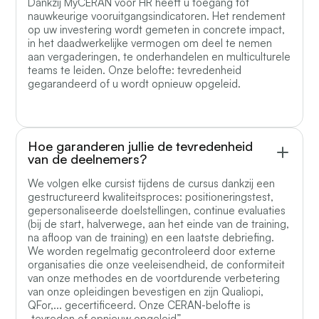
Dankzij MyCERAN voor HR heeft u toegang tot
nauwkeurige vooruitgangsindicatoren. Het rendement
op uw investering wordt gemeten in concrete impact,
in het daadwerkelijke vermogen om deel te nemen
aan vergaderingen, te onderhandelen en multiculturele
teams te leiden. Onze belofte: tevredenheid
gegarandeerd of u wordt opnieuw opgeleid.
Hoe garanderen jullie de tevredenheid
van de deelnemers?
We volgen elke cursist tijdens de cursus dankzij een
gestructureerd kwaliteitsproces: positioneringstest,
gepersonaliseerde doelstellingen, continue evaluaties
(bij de start, halverwege, aan het einde van de training,
na afloop van de training) en een laatste debriefing.
We worden regelmatig gecontroleerd door externe
organisaties die onze veeleisendheid, de conformiteit
van onze methodes en de voortdurende verbetering
van onze opleidingen bevestigen en zijn Qualiopi,
QFor,... gecertificeerd. Onze CERAN-belofte is
„tevreden of opnieuw opgeleid”.