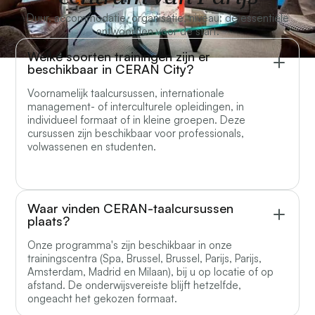
Duur, accommodatie, organisatie, niveau: de essentiële
antwoorden voor de start.
Welke soorten trainingen zijn er
beschikbaar in CERAN City?
Voornamelijk taalcursussen, internationale
management- of interculturele opleidingen, in
individueel formaat of in kleine groepen. Deze
cursussen zijn beschikbaar voor professionals,
volwassenen en studenten.
Waar vinden CERAN-taalcursussen
plaats?
Onze programma's zijn beschikbaar in onze
trainingscentra (Spa, Brussel, Brussel, Parijs, Parijs,
Amsterdam, Madrid en Milaan), bij u op locatie of op
afstand. De onderwijsvereiste blijft hetzelfde,
ongeacht het gekozen formaat.