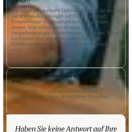
ich tun?
Wir bieten sehr konkrete Einführungsworkshops an, die
die direkten Auswirkungen auf Zusammenarbeit,
Kommunikation und Geschäftsleistung aufzeigen.
Unsere Tools ermöglichen es auch, die
Herausforderungen zu identifizieren, mit denen Teams
konfrontiert sind und die auf unterschiedliche
Funktionsweisen zwischen den Kulturen begründet
sind.
Wo finden Ihre interkulturellen Kurse
statt?
Als Präsenzkurs in unseren Zentren, in Ihren
Büroräumen oder online, je nach Ihren Wünschen.
Haben Sie keine Antwort auf Ihre