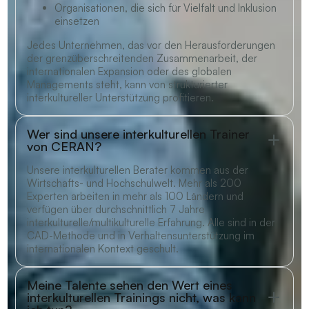
Organisationen, die sich für Vielfalt und Inklusion
einsetzen
Jedes Unternehmen, das vor den Herausforderungen
der grenzüberschreitenden Zusammenarbeit, der
internationalen Expansion oder des globalen
Managements steht, kann von strukturierter
interkultureller Unterstützung profitieren.
Wer sind unsere interkulturellen Trainer
von CERAN?
Unsere interkulturellen Berater kommen aus der
Wirtschafts- und Hochschulwelt. Mehr als 200
Experten arbeiten in mehr als 100 Ländern und
verfügen über durchschnittlich 7 Jahre
interkulturelle/multikulturelle Erfahrung. Alle sind in der
CAD-Methode und in Verhaltensunterstützung im
internationalen Kontext geschult.
Meine Talente sehen den Wert eines
interkulturellen Trainings nicht, was kann