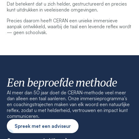
Dat betekent dat u zich helder, gestructureerd en precies
kunt uitdrukken in veeleisende omgevingen.
Precies daarom heeft CERAN een unieke immersieve
aanpak ontwikkeld, waarbij de taal een levende reflex wordt
— geen schoolvak.
Een beproefde methode
Al meer dan 50 jaar doet de CERAN-methode veel meer
dan alleen een taal aanleren. Onze immersieprogramma’s
en coachingstrajecten maken van elk woord een natuurlijke
reflex, zodat u met helderheid, vertrouwen en impact kunt
communiceren.
Spreek met een adviseur