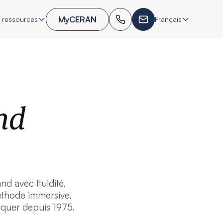
MyCERAN
 ressources
Français
nd
d avec fluidité,
méthode immersive,
quer depuis 1975.