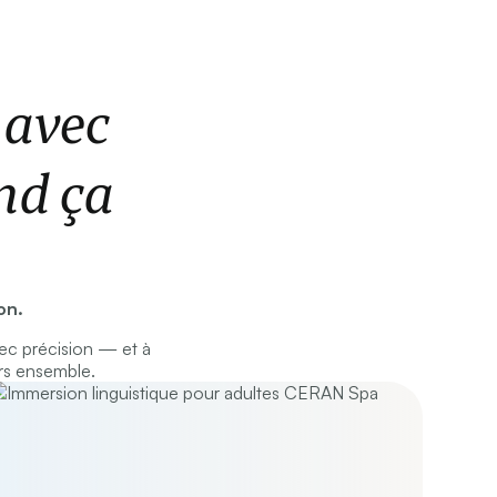
 avec
nd ça
on.
c précision — et à
rs ensemble.