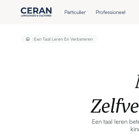
Particulier
Professioneel
›
Een Taal Leren En Verbeteren
Zelfv
Een taal leren be
kin