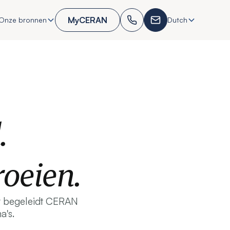
MyCERAN
Onze bronnen
Dutch
.
oeien.
ar begeleidt CERAN
a's.