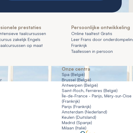
sionele prestaties
Persoonlijke ontwikkeling
intensieve taalcursussen
Online taaltest Gratis
cursus zakelijk Engels
Leer Frans door onderdompelin
taalcursussen op maat
Frankrijk
Taallessen in persoon
Onze centra
Spa (België)
r
Brussel (België)
Antwerpen (België)
Saint-Roch, Ferrières (België)
Île-de-France - Parijs, Méry-sur-Oise
(Frankrijk)
n
Parijs (Frankrijk)
Amsterdam (Nederland)
Keulen (Duitsland)
Madrid (Spanje)
Milaan (Italië)