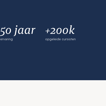
50 jaar
+200k
ervaring
opgeleide cursisten