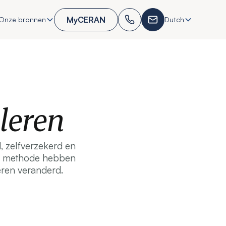
MyCERAN
Onze bronnen
Dutch
leren
, zelfverzekerd en
eve methode hebben
ren veranderd.