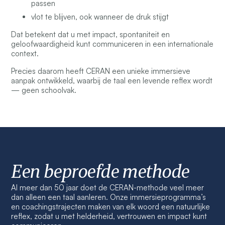
passen
vlot te blijven, ook wanneer de druk stijgt
Dat betekent dat u met impact, spontaniteit en
geloofwaardigheid kunt communiceren in een internationale
context.
Precies daarom heeft CERAN een unieke immersieve
aanpak ontwikkeld, waarbij de taal een levende reflex wordt
— geen schoolvak.
Een beproefde methode
Al meer dan 50 jaar doet de CERAN-methode veel meer
dan alleen een taal aanleren. Onze immersieprogramma’s
en coachingstrajecten maken van elk woord een natuurlijke
reflex, zodat u met helderheid, vertrouwen en impact kunt