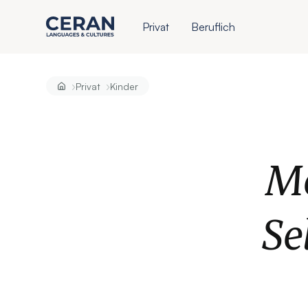
Privat
Beruflich
›
›
Privat
Kinder
Me
Se