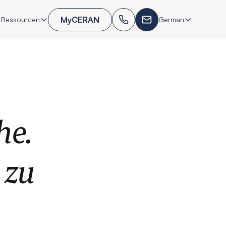
MyCERAN
 Ressourcen
German
he.
 zu