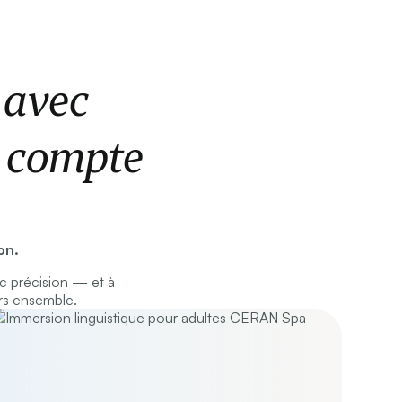
 avec
a compte
on.
c précision — et à
rs ensemble.