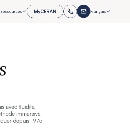
MyCERAN
 ressources
Français
s
 avec fluidité,
méthode immersive,
quer depuis 1975.