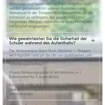
Mahlzeiten und Pausen sind im Preis inbegriffen und
werden gemeinsam mit unseren Ausbildern und
Animatoren in der Zielsprache eingenommen, um die
Immersion zu verlängern. Auf spezifische Diäten
(Vegetarier, Allergien, medizinische Bedürfnisse) wird
mit Sorgfalt eingegangen.
Wie gewährleisten Sie die Sicherheit der
Schüler während des Aufenthalts?
Der Wohncampus (Saint-Roch, Ferrières — Belgien)
wird tagsüber rund um die Uhr von qualifizierten Lehr-
und Animationsteams und nachts von unseren
Schutzengeln betreut.
Unsere Betreuungsquote ist am höchsten (≈ 1
Erwachsener für 3 Jugendliche).
Klare Protokolle, Aufzeichnungen zur Barrierefreiheit,
eine sichere Umgebung und Begleitung bei Ausflügen
sind vorhanden.