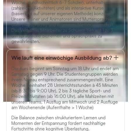
Woche, durchschnittlich 6-7 Schüler), unterhaltsam
(zahlreiche Aktivitäten) und als interaktive Kurse
(basierend auf unserer eigenen Methode) konzipiert.
Unsere Trainer und Animatoren sind Muttersprachler
oder zweisprachig und in unserer Methode geschult.
Das Verhältnis Mitarbeiter zu Schülern beträgt 1 zu 3,
um sprachliche Sicherheit und Sprachpraxis zu
gewährleisten.
Wie läuft eine einwöchige Ausbildung ab?
Der Kurs beginnt am Sonntag um 18 Uhr und endet am
Samstag gegen 9 Uhr. Die Studentengruppen werden
ihrem Niveau entsprechend zusammengestellt. Eine
Woche beinhaltet 28 Unterrichtsstunden à 45 Minuten
(ab 8:30 bis 9:00 Uhr), 2 bis 3 tägliche Sport- und
Freizeitaktivitäten (ab 16:00 Uhr), alle Mahlzeiten mit
unseren Teams, 1 Ausflug am Mittwoch und 2 Ausflüge
am Wochenende (Aufenthalte > 1 Woche)
Die Balance zwischen strukturiertem Lernen und
Momenten der Entspannung fördert nachhaltige
Fortschritte ohne kognitive Überlastung.