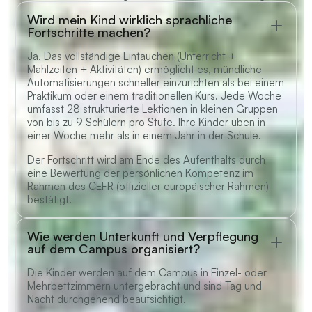
Wird mein Kind wirklich sprachliche
Fortschritte machen?
Ja. Das vollständige Eintauchen (Unterricht +
Mahlzeiten + Aktivitäten) ermöglicht es, mündliche
Automatisierungen schneller einzurichten als bei einem
Praktikum oder einem traditionellen Kurs. Jede Woche
umfasst 28 strukturierte Lektionen in kleinen Gruppen
von bis zu 9 Schülern pro Stufe. Ihre Kinder üben in
einer Woche mehr als in einem Jahr in der Schule.
Der Fortschritt wird am Ende des Aufenthalts durch
eine Bewertung der persönlichen Kompetenz im
Rahmen des CEFR (offizieller europäischer Rahmen)
bestätigt.
Wie werden Unterkunft und Verpflegung
auf dem Campus organisiert?
Die Kinder werden auf dem Campus in Einzel- oder
Mehrbettzimmern untergebracht und sind Tag und
Nacht durchgehend beaufsichtigt.