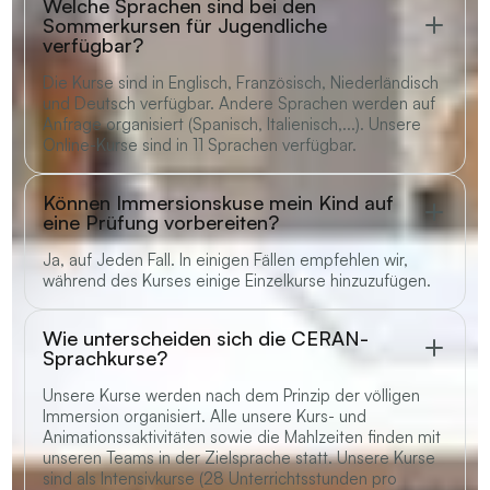
Welche Sprachen sind bei den
Sommerkursen für Jugendliche
verfügbar?
Die Kurse sind in Englisch, Französisch, Niederländisch
und Deutsch verfügbar. Andere Sprachen werden auf
Anfrage organisiert (Spanisch, Italienisch,...). Unsere
Online-Kurse sind in 11 Sprachen verfügbar.
Können Immersionskuse mein Kind auf
eine Prüfung vorbereiten?
Ja, auf Jeden Fall. In einigen Fällen empfehlen wir,
während des Kurses einige Einzelkurse hinzuzufügen.
Wie unterscheiden sich die CERAN-
Sprachkurse?
Unsere Kurse werden nach dem Prinzip der völligen
Immersion organisiert. Alle unsere Kurs- und
Animationssaktivitäten sowie die Mahlzeiten finden mit
unseren Teams in der Zielsprache statt. Unsere Kurse
sind als Intensivkurse (28 Unterrichtsstunden pro