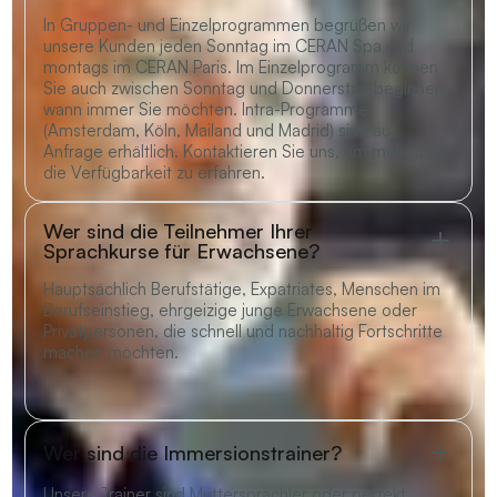
In Gruppen- und Einzelprogrammen begrüßen wir
unsere Kunden jeden Sonntag im CERAN Spa und
montags im CERAN Paris. Im Einzelprogramm können
Sie auch zwischen Sonntag und Donnerstag beginnen,
wann immer Sie möchten. Intra-Programme
(Amsterdam, Köln, Mailand und Madrid) sind auf
Anfrage erhältlich. Kontaktieren Sie uns, um mehr über
die Verfügbarkeit zu erfahren.
Wer sind die Teilnehmer Ihrer
Sprachkurse für Erwachsene?
Hauptsächlich Berufstätige, Expatriates, Menschen im
Berufseinstieg, ehrgeizige junge Erwachsene oder
Privatpersonen, die schnell und nachhaltig Fortschritte
machen möchten.
Wer sind die Immersionstrainer?
Unsere Trainer sind Muttersprachler oder perfekt