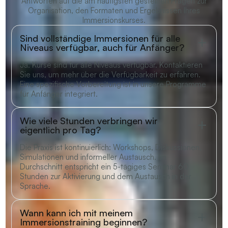
Antworten auf die am häufigsten gestellten Fragen zur
Organisation, den Formaten und Ergebnissen Ihres
Immersionskurses.
Sind vollständige Immersionen für alle
Niveaus verfügbar, auch für Anfänger?
Ja. Kurse sind für alle Niveaus verfügbar. Kontaktieren
Sie uns, um mehr über die Verfügbarkeit zu erfahren.
Eine spezifische Vorbereitung ist in unsere Programme
für Anfänger integriert.
Wie viele Stunden verbringen wir
eigentlich pro Tag?
Die Praxis ist kontinuierlich: Workshops, Diskussionen,
Simulationen und informeller Austausch. Im
Durchschnitt entspricht ein 5-tägiges Seminar 60
Stunden zur Aktivierung und dem Austausch in der
Sprache.
Wann kann ich mit meinem
Immersionstraining beginnen?