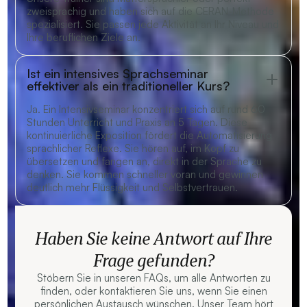
zweisprachig und haben sich auf die CERAN-Methode
spezialisiert. Sie passen jede Aktivität an Ihr Niveau und
Ihre beruflichen Ziele an.
Ist ein intensives Sprachseminar
effektiver als ein traditioneller Kurs?
Ja. Ein Intensivseminar konzentriert sich auf rund 60
Stunden Unterricht und Praxis an 5 Tagen. Diese
kontinuierliche Exposition fördert die Automatisierung
sprachlicher Reflexe. Sie hören auf, im Kopf zu
übersetzen und fangen an, direkt in der Sprache zu
denken. Sie kommen schneller voran und gewinnen
deutlich mehr Flüssigkeit und Selbstvertrauen.
Haben Sie keine Antwort auf Ihre
Frage gefunden?
Stöbern Sie in unseren FAQs, um alle Antworten zu
finden, oder kontaktieren Sie uns, wenn Sie einen
persönlichen Austausch wünschen. Unser Team hört