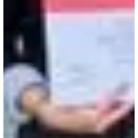
nachweisen?
Persönlichkeitsentwicklung
Sprachtest On-line & Kostenfrei
Sprachreisen Französisch in Frankreich
Intensivkurs Englisch in Köln
Kurse für Studenten und Jugendliche
Online-Sprachkurse für Jugendliche
Sprachreisen Schüler in Belgien
Sprachaufenthalt für Studenten
Seit 50 Jahren unterstützt CERAN Privatpersonen,
Berufstätige und junge Menschen beim Sprachenlernen und
der interkulturellen Entwicklung.
Über uns
Wer sind wir?