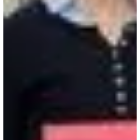
Suchen Sie Ihre MyCeran-
Plattform?
Greifen Sie auf Ihren persönlichen Bereich zu, um Ihr
Lernen fortzusetzen und Ihre Kompetenzen zu
verstärken.
Lösungen für Unternehmen
Business Sprachreisen
Sprachkurse & Seminare für Firmen
Training Interkulturelle Kommunikation
Berufliche Leistungsfähigkeit
Sprachreisen Englisch für Erwachsene
Intensivsprachkurse in Unternehmen
Wie lässt sich der ROI einer Sprachschulung