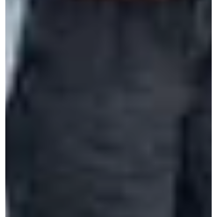
CERAN als Partner
Unser Ansatz
CSR-Ansatz
Zugänglichkeit
Jobs
Termine & Preise
FAQ
Unsere Zentren
Spa (Belgien)
Brüssel (Belgien)
Anvers (Belgien)
Saint-Roch, Ferrières (Belgien)
Île-de-France - Paris, Méry-sur-Oise (Frankreich)
Paris (Frankreich)
Amsterdam (Niederlande)
Köln (Deutschland)
Madrid (Spanien)
Milan (Italien)
Unsere Ressourcen
Blog
Weißbuch
Fallstudien