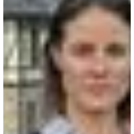
CERAN — Zentren für Sprachen
und Intensivkurse
Unsere einzigartige, immersive und personalisierte
Methode garantiert schnelle und nachhaltige
Fortschritte.
Kontaktieren Sie uns per WhatsApp
Eine schnelle Antwort, einfach und direkt.
Kontaktieren Sie uns per Telefon
Sprechen Sie mit unserem Team in Belgien.
Kontaktieren Sie uns per Formular
Beschreiben Sie Ihre Bedürfnisse und wir melden uns
bei Ihnen.