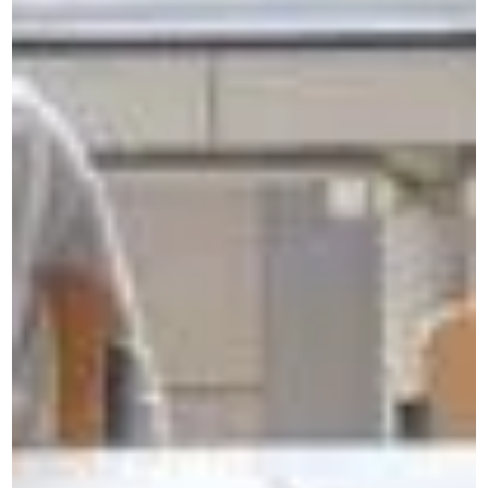
Contactez-nous par téléphone
Échangez avec notre équipe de Belgique.
Contactez-nous par formulaire
Décrivez votre besoin, nous vous répondons.
Vous cherchez votre espace
MyCeran ?
Accédez à votre espace personnel afin de
prolonger votre apprentissage et renforcer vos
compétences.