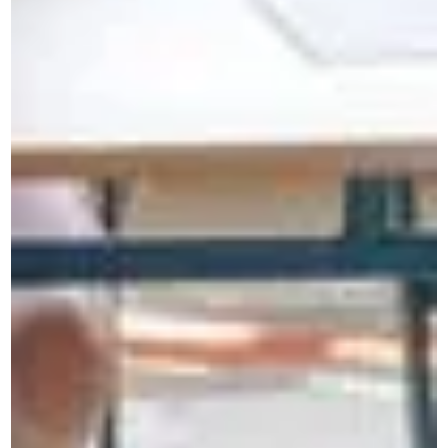
Solutions entreprises
Cours d'anglais intensifs à Paris
Formations intensives pour apprendre le néerlandais
Former vos équipes à la communication interculturelle
Performance professionnelle
Cours de néerlandais en immersion
Cours de néerlandais en ligne
Cours d'anglais intensifs pour tous les niveaux
Developpement personel
Cours de langues en ligne
Apprenez l'anglais en immersion en France
Cours de néerlandais à Bruxelles
Cours pour étudiants et ado
Cours d'anglais en ligne avec prof particulier : les
solutions
Stage de langues en Belgique
Stage de néerlandais pour ado