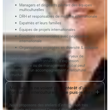
Managers et dirigeants pilotant des équipes
multiculturelles
DRH et responsables de mobilité internationale
Expatriés et leurs familles
Équipes de projets internationales
Fonctions commerciales avec négociation
internationale
Organisations engagées en diversité & inclusion
Toute entreprise confrontée à des enjeux de
collaboration transfrontalière, d’expansion
internationale ou de management global peut
bénéficier d’un accompagnement interculturel
structuré.
Mes talents ne voient pas l'intérêt d’une
formation interculturelle, que puis‑je faire
?
Nous proposons des ateliers d’introduction très
concrets qui montrent l’impact direct sur la