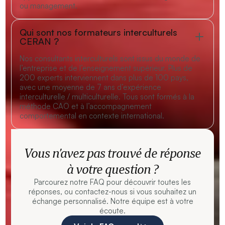
ou management.
Qui sont nos formateurs interculturels
CERAN ?
Nos consultants interculturels sont issus du monde de
l’entreprise et de l’enseignement supérieur. Plus de
200 experts interviennent dans plus de 100 pays,
avec une moyenne de 7 ans d’expérience
interculturelle / multiculturelle. Tous sont formés à la
méthode CAO et à l’accompagnement
comportemental en contexte international.
Vous n’avez pas trouvé de réponse
à votre question ?
Parcourez notre FAQ pour découvrir toutes les
réponses, ou contactez-nous si vous souhaitez un
échange personnalisé. Notre équipe est à votre
écoute.