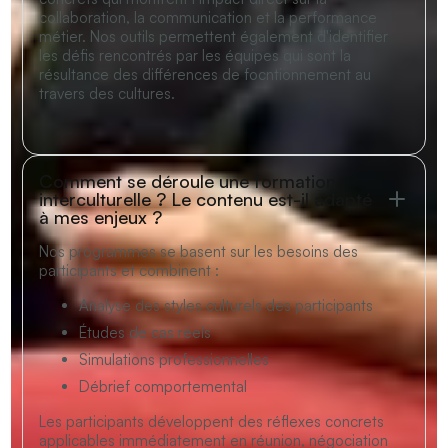
collaboration, la communication et la performance
métier. Nos outils permettent également d'identifier
les défis rencontrés par les équipes qui sont la
résultance des différences de focntionnement au
travers des cultures.
Comment se déroule une formation
interculturelle ? Le contenu est-il adapté
à mes enjeux ?
Nos programmes se basent sur les besoins des
participants et combinent :
Analyse des styles culturels des participants
Études de cas réels
Simulations professionnelles
Débrief comportemental
Les participants développent des réflexes concrets
applicables immédiatement en réunion, négociation