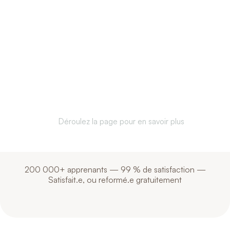
Communicate better.
Understanding each
other. Anywhere in
the world
Déroulez la page pour en savoir plus
200 000+ apprenants — 99 % de satisfaction —
Satisfait.e, ou reformé.e gratuitement