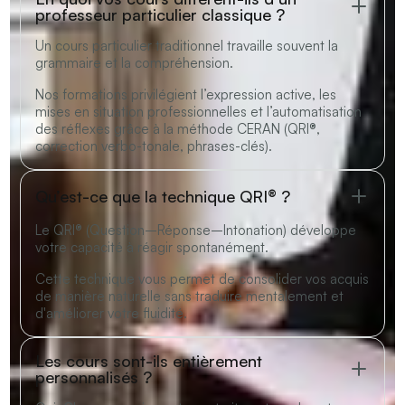
professeur particulier classique ?
Un cours particulier traditionnel travaille souvent la
grammaire et la compréhension.
Nos formations privilégient l’expression active, les
mises en situation professionnelles et l’automatisation
des réflexes grâce à la méthode CERAN (QRI®,
correction verbo-tonale, phrases-clés).
Qu’est-ce que la technique QRI® ?
Le QRI® (Question–Réponse–Intonation) développe
votre capacité à réagir spontanément.
Cette technique vous permet de consolider vos acquis
de manière naturelle sans traduire mentalement et
d'améliorer votre fluidité.
Les cours sont-ils entièrement
personnalisés ?