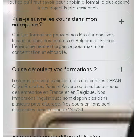
Tout ce qu’il faut savoir pour choisir le format le plus adapté
à vos objectifs professionnels.
Puis-je suivre les cours dans mon
entreprise ?
Oui. Les formations peuvent se dérouler dans vos
locaux ou dans nos centres en Belgique et France.
L’environnement est organisé pour maximiser
concentration et efficacité.
Où se déroulent vos formations ?
Les cours peuvent avoir lieu dans nos centres CERAN
City à Bruxelles, Paris et Anvers ou dans les bureaux
des entreprise en France et en Belgique. Nos
immersions linguistiques sont disponibles dans
plusieurs pays d'Europe. Nos cours en ligne sont
disponibles dans le monde 24h/24.
En quoi vos cours diffèrent-ils d’un