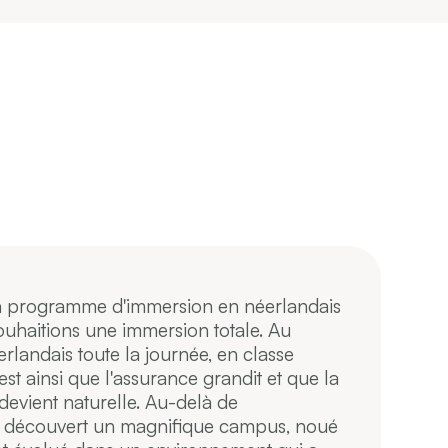
 un programme d'immersion en néerlandais
J
souhaitions une immersion totale. Au
d
rlandais toute la journée, en classe
d
t ainsi que l'assurance grandit et que la
l
 devient naturelle. Au-delà de
d
e a découvert un magnifique campus, noué
a