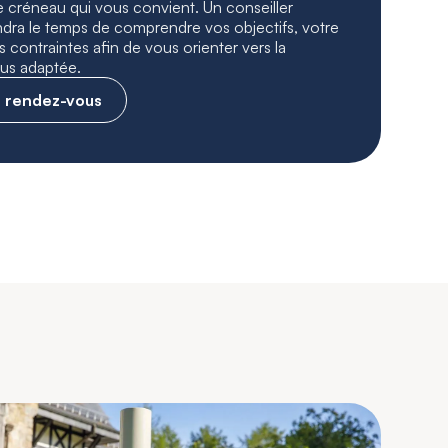
e créneau qui vous convient. Un conseiller
ra le temps de comprendre vos objectifs, votre
s contraintes afin de vous orienter vers la
plus adaptée.
 rendez-vous