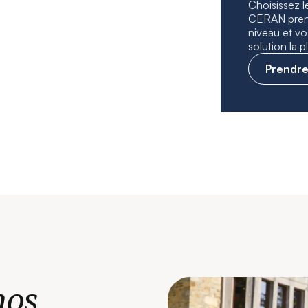
Choisissez l
CERAN prend
niveau et vo
solution la 
Prendre
nos