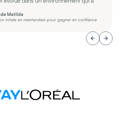
 et évolué dans un environnement qui a
e
 de Matilda
on totale en néerlandais pour gagner en confiance