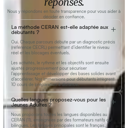
réponses.
Nous y répondons en toute transparence pour vous aider à
décider en confiance.
La méthode CERAN est-elle adaptée aux
débutants ?
Oui. Chaque parcours débute par un diagnostic précis
(référence CECRL) permettant d’identifier le niveau
réel et les blocages éventuels.
Les activités, le rythme et les objectifs sont ensuite
ajustés progressivement pour sécuriser
l’apprentissage et développer des bases solides avant
d’accélérer. Nos immersions pour débutants intègrent
10 cours de préparation à distance.
Quelles langues proposez-vous pour les
Jeunes Adultes ?
Nous proposons toutes les langues disponibles au
CERAN (11), enseignées par des formateurs natifs ou
bilingues. Les langues principales sont le français,