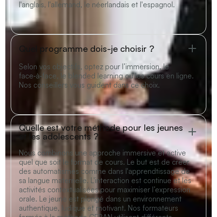
l'anglais, l'allemand, le néerlandais et l'espagnol.
Quel programme dois-je choisir ?
Selon vos objectifs, optez pour l’immersion, le
face‑à‑face, le blended learning ou les cours en ligne.
Nos conseillers vous guident dans ce choix.
Quelle est votre méthode pour les jeunes
et les adolescents ?
Nous combinons une approche immersive et active
quel que soit le format de cours. Le but est de créer
des automatismes comme dans l'apprendtissage de
sa langue maternelle. L'interaction est continue et les
activités contextualisées pour maximiser l’expression
orale. Le jeune est plongé dans un environnement
authentique, ludique et motivant. Nos formateurs