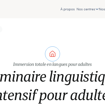
À propos
Nos centres
Nos
Immersion totale en langues pour adultes
minaire linguisti
ntensif pour adult