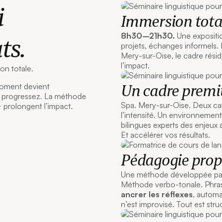
i
Immersion tota
8h30–21h30.
Une expositio
ts.
projets, échanges informels. L
Mery-sur-Oise, le cadre rés
l’impact.
on totale.
Un cadre prem
moment devient
s progressez. La méthode
Spa. Mery-sur-Oise. Deux cam
prolongent l’impact.
l’intensité. Un environnemen
bilingues experts des enjeux a
Et accélérer vos résultats.
Pédagogie propr
Une méthode développée pa
Méthode verbo-tonale. Phras
ancrer les réflexes
, automat
n’est improvisé. Tout est stru