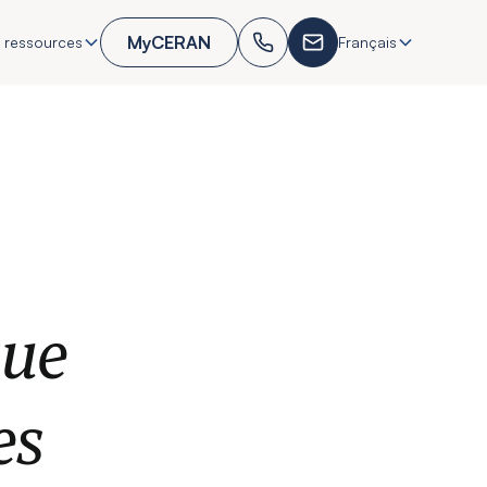
MyCERAN
 ressources
Français
que
es