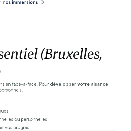
r nos immersions
entiel (Bruxelles,
)
ns en face-à-face. Pour
développer votre aisance
personnels.
iques
onnelles ou personnelles
r vos progrès