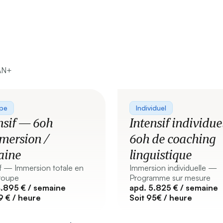
AN+
pe
Individuel
nsif — 60h
Intensif individu
mersion /
60h de coaching
aine
linguistique
if — Immersion totale en
Immersion individuelle —
groupe
Programme sur mesure
4.895 € / semaine
apd. 5.825 € / semaine
9 € / heure
Soit 95€ / heure