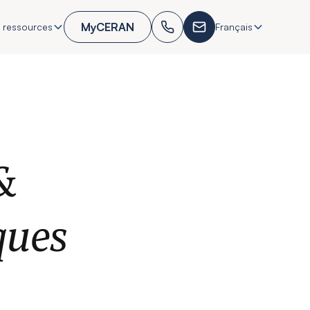
MyCERAN
 ressources
Français
&
ques