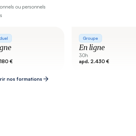
sionnels ou personnels
és
iduel
Groupe
igne
En ligne
30h
.180 €
apd. 2.430 €
ir nos formations