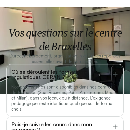
Vos questions sur le centre
de Bruxelles
Durée, hébergement, organisation, niveau : les réponses
essentielles avant de commencer.
Où se déroulent les formations
linguistiques CERAN ?
Nos programmes sont disponibles dans nos centres
de formation (Spa, Bruxelles, Paris, Amsterdam, Madrid
et Milan), dans vos locaux ou à distance. L’exigence
pédagogique reste identique quel que soit le format
choisi.
Puis-je suivre les cours dans mon
entreprise ?