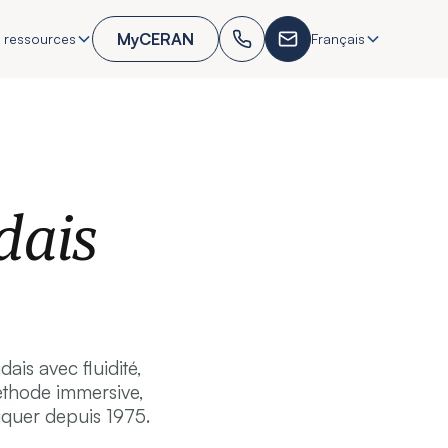
MyCERAN
 ressources
Français
dais
is avec fluidité,
méthode immersive,
quer depuis 1975.