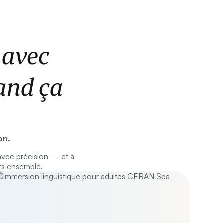
 avec
and ça
on.
vec précision — et à
rs ensemble.