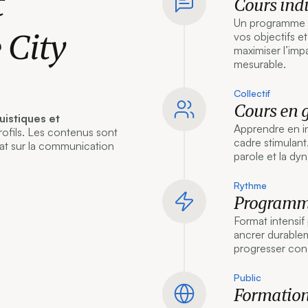
t
Cours ind
Un programme e
 City
vos objectifs e
maximiser l’imp
mesurable.
Collectif
Cours en 
uistiques et
Apprendre en in
profils. Les contenus sont
cadre stimulan
iat sur la communication
parole et la dy
Rythme
Programme
Format intensif
ancrer durable
progresser con
Public
Formations