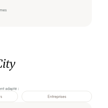
mmes
City
ent adapté :
ts
Entreprises