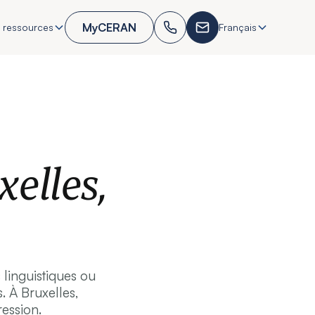
MyCERAN
 ressources
Français
elles,
 linguistiques ou
. À Bruxelles,
ression.