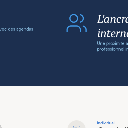
L'ancr
intern
avec des agendas
Une proximité a
professionnel in
Individuel