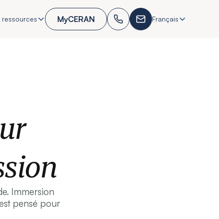
MyCERAN
 ressources
Français
our
ssion
ode. Immersion
e est pensé pour