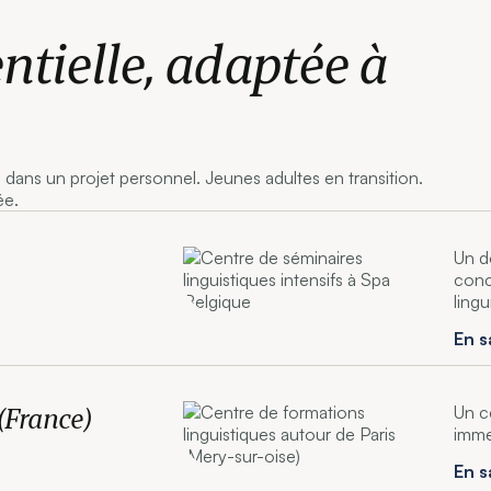
ntielle, adaptée à
 dans un projet personnel. Jeunes adultes en transition.
ée.
Un d
conc
ling
En s
 (France)
Un c
imme
En s