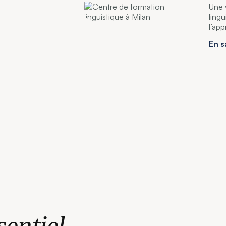
Une v
ling
l’app
En s
entiel.