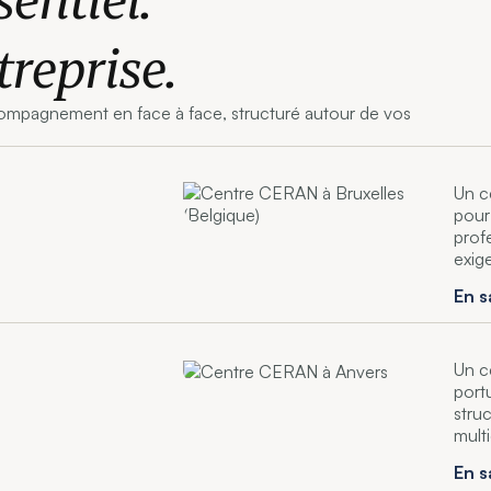
treprise.
ccompagnement en face à face, structuré autour de vos
Un c
pour
prof
exig
En s
Un c
portu
stru
multi
En s