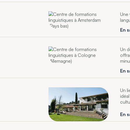
Une v
lang
En s
Un d
offr
minu
En s
Un l
idéa
cultu
En s