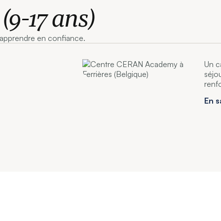
(9-17 ans)
r apprendre en confiance.
Un c
séjo
renf
En s