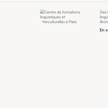
Des 
ling
Arch
En s