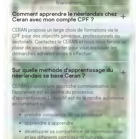
financement.
Comment apprendre le néerlandais chez
Ceran avec mon compte CPF ?
CERAN propose un large choix de formations via
le
CPF
pour des objectifs généraux, professionnels ou
sectoriels.
Contactez le CERAN
et nous nous ferons un
plaisir de vous recontacter pour vous expliquer les
démarches administratives à effectuer.
Sur quelle méthode d'apprentissage du
néerlandais se base Ceran ?
CERAN propose une approche communicative où
l’apprenant est au centre du processus
d’apprentissage. L’objectif est de le rendre autonome
en l’amenant à :
prendre conscience de ce processus
apprendre à apprendre
développer sa compétence de communication
et les différents composants culturels,