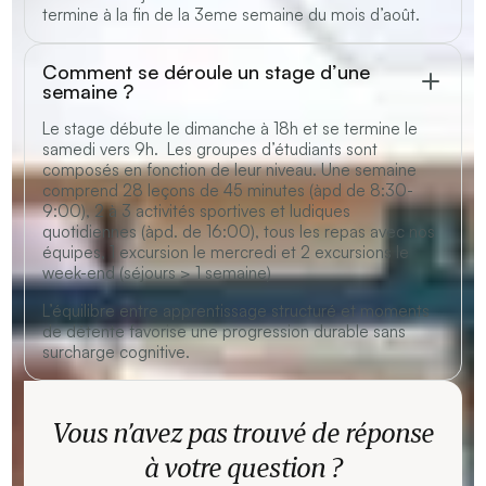
termine à la fin de la 3eme semaine du mois d’août.
Comment se déroule un stage d’une
semaine ?
Le stage débute le dimanche à 18h et se termine le
samedi vers 9h. Les groupes d’étudiants sont
composés en fonction de leur niveau. Une semaine
comprend 28 leçons de 45 minutes (àpd de 8:30-
9:00), 2 à 3 activités sportives et ludiques
quotidiennes (àpd. de 16:00), tous les repas avec nos
équipes, 1 excursion le mercredi et 2 excursions le
week-end (séjours > 1 semaine)
L’équilibre entre apprentissage structuré et moments
de détente favorise une progression durable sans
surcharge cognitive.
Vous n’avez pas trouvé de réponse
à votre question ?