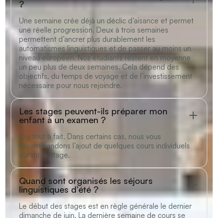
?
Une semaine crée déjà un déclic d’aisance et permet
une réelle progression. Deux à trois semaines
permettent d’ancrer plus durablement les
automatismes linguistiques et de passer au moins un
niveau européen. Nos étudiants restent en moyenne
un peu plus de deux semaines. Cela dépend des
objectifs, du temps de voyage et de l’investissement
nécessaire pour nous rejoindre.
Les stages peuvent-ils préparer mon
enfant à un examen ?
Oui tout à fait. Dans certains cas, nous vous
recommandons l’ajout de quelques cours individuels
durant le stage.
Quand sont organisés les séjours
linguistiques d’été ?
Le début des stages est en règle générale le dernier
dimanche de juin. La dernière semaine de cours se