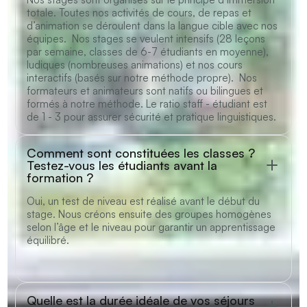
totale. Toutes nos activités de cours, de repas et
d’animation se déroulent dans la langue cible avec nos
équipes. Nos stages se veulent intensifs (28 leçons
par semaine, classes de 6-7 étudiants en moyenne),
ludiques (nombreuses animations) et nos cours
interactifs (basés sur notre méthode propre). Nos
formateurs et animateurs sont natifs ou bilingues et
formés à notre méthode. Le ratio staff - étudiant est
de 1 - 3 pour assurer sécurité et pratique linguistiques.
Comment sont constituées les classes ?
Testez-vous les étudiants avant la
formation ?
Oui, un test de niveau est réalisé avant le début du
stage. Nous créons ensuite des groupes homogènes
selon l’âge et le niveau pour garantir un apprentissage
équilibré.
Quelle est la durée idéale de vos séjours