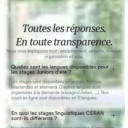
Toutes les réponses.
En toute transparence.
Nous vous expliquons tout : encadrement, sécurité, niveaux,
organisation et suivi.
Quelles sont les langues disponibles pour
les stages Juniors d'été ?
Les stages sont disponibles en anglais, français,
néerlandais et allemand. D'autres langues sont
organisées à la demande (espagnol,italien, ...). Nos
cours en ligne sont disponibles en 11 langues.
En quoi les stages linguistiques CERAN
sont-ils différents ?
Nos stages sont organisés sur le principe d’immersion